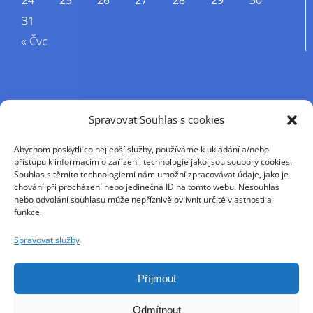
24
25
26
27
28
29
30
31
« Čvc
Příjmení
Spravovat Souhlas s cookies
Abychom poskytli co nejlepší služby, používáme k ukládání a/nebo
Křestní jméno
přístupu k informacím o zařízení, technologie jako jsou soubory cookies.
Souhlas s těmito technologiemi nám umožní zpracovávat údaje, jako je
chování při procházení nebo jedinečná ID na tomto webu. Nesouhlas
nebo odvolání souhlasu může nepříznivě ovlivnit určité vlastnosti a
E-mail
funkce.
Spravovat služby
Pokračováním přijímáte zásady ochrany osobních
údajů
Příjmout
Odmítnout