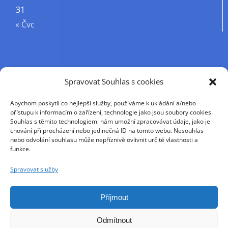
31
« Čvc
Příjmení
Spravovat Souhlas s cookies
Abychom poskytli co nejlepší služby, používáme k ukládání a/nebo
Křestní jméno
přístupu k informacím o zařízení, technologie jako jsou soubory cookies.
Souhlas s těmito technologiemi nám umožní zpracovávat údaje, jako je
chování při procházení nebo jedinečná ID na tomto webu. Nesouhlas
nebo odvolání souhlasu může nepříznivě ovlivnit určité vlastnosti a
E-mail
funkce.
Spravovat služby
Pokračováním přijímáte zásady ochrany osobních
údajů
Příjmout
Odmítnout