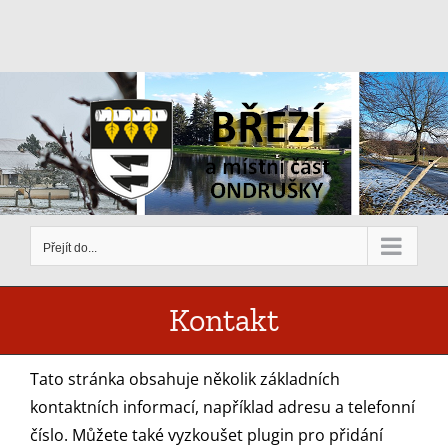
Přeskočit
na
obsah
Přejít do...
Kontakt
Tato stránka obsahuje několik základních
kontaktních informací, například adresu a telefonní
číslo. Můžete také vyzkoušet plugin pro přidání