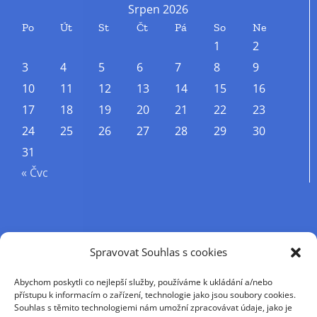
Srpen 2026
Po
Út
St
Čt
Pá
So
Ne
1
2
3
4
5
6
7
8
9
10
11
12
13
14
15
16
17
18
19
20
21
22
23
24
25
26
27
28
29
30
31
« Čvc
Příjmení
Spravovat Souhlas s cookies
Abychom poskytli co nejlepší služby, používáme k ukládání a/nebo
Křestní jméno
přístupu k informacím o zařízení, technologie jako jsou soubory cookies.
Souhlas s těmito technologiemi nám umožní zpracovávat údaje, jako je