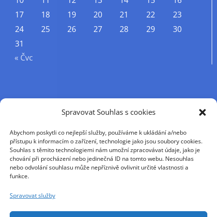
10
11
12
13
14
15
16
17
18
19
20
21
22
23
24
25
26
27
28
29
30
31
« Čvc
Příjmení
Spravovat Souhlas s cookies
Abychom poskytli co nejlepší služby, používáme k ukládání a/nebo
Křestní jméno
přístupu k informacím o zařízení, technologie jako jsou soubory cookies.
Souhlas s těmito technologiemi nám umožní zpracovávat údaje, jako je
chování při procházení nebo jedinečná ID na tomto webu. Nesouhlas
nebo odvolání souhlasu může nepříznivě ovlivnit určité vlastnosti a
E-mail
funkce.
Spravovat služby
Pokračováním přijímáte zásady ochrany osobních