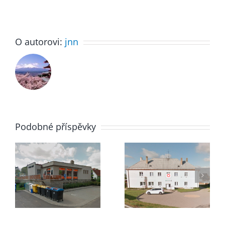
O autorovi:
jnn
Podobné příspěvky
Upozorněn
Dovolená
občanům
MUDr.
na
Švehlová
kyberšika