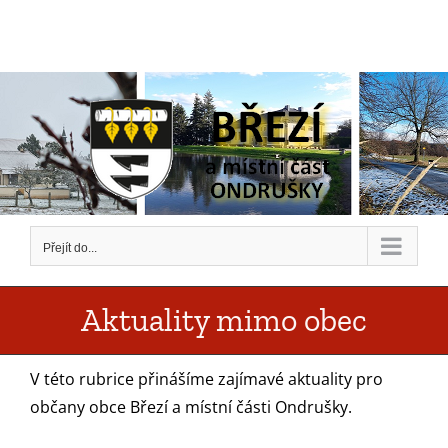
Přeskočit
na
obsah
Přejít do...
Aktuality mimo obec
V této rubrice přinášíme zajímavé aktuality pro
občany obce Březí a místní části Ondrušky.