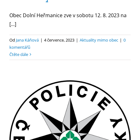
Obec Dolní Heřmanice zve v sobotu 12. 8. 2023 na
[...]
Od
Jana Káňová
|
4 července, 2023
|
Aktuality mimo obec
|
0
komentářů
Čtěte dále