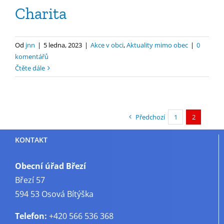
Charita
Od
jnn
|
5 ledna, 2023
|
Akce v obci
,
Aktuality mimo obec
|
0
komentářů
Čtěte dále
Předchozí
1
2
KONTAKT
Obecní úřad Březí
Březí 57
594 53 Osová Bítýška
Telefon:
+420 566 536 368