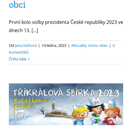
obci
První kolo volby prezidenta České republiky 2023 ve
dnech 13. [...]
Od
Jana Káňová
|
14 ledna, 2023
|
Aktuality mimo obec
|
0
komentářů
Čtěte dále