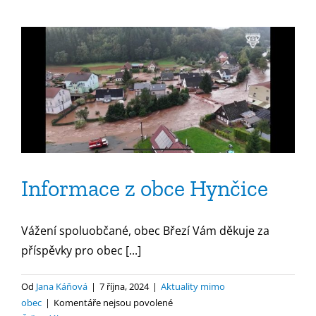
Informace z obce Hynčice
Vážení spoluobčané, obec Březí Vám děkuje za
příspěvky pro obec [...]
Od
Jana Káňová
|
7 října, 2024
|
Aktuality mimo
u
obec
|
Komentáře nejsou povolené