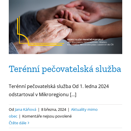
Terénní pečovatelská služba
Terénní pečovatelská služba Od 1. ledna 2024
odstartoval v Mikroregionu [...]
Od
Jana Káňová
|
8 března, 2024
|
Aktuality mimo
u
obec
|
Komentáře nejsou povolené
textu
Čtěte dále
s