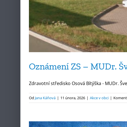
Oznámení ZS – MUDr. Šv
Zdravotní středisko Osová Bítýška - MUDr. Šve
Od
Jana Káňová
|
11 února, 2026
|
Akce v obci
|
Komentá