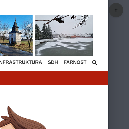
Toggle
Sliding
Bar
Area
INFRASTRUKTURA
SDH
FARNOST