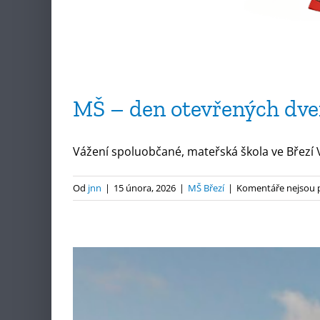
MŠ – den otevřených dve
Vážení spoluobčané, mateřská škola ve Březí Vá
Od
jnn
|
15 února, 2026
|
MŠ Březí
|
Komentáře nejsou 