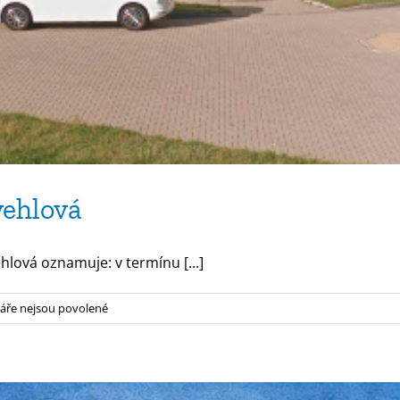
ehlová
hlová oznamuje: v termínu [...]
u
ře nejsou povolené
textu
s
názvem
Oznámení