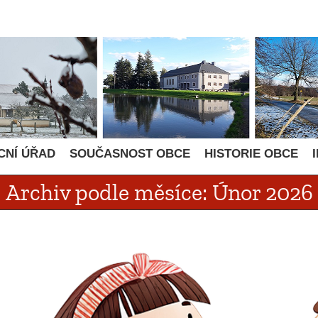
CNÍ ÚŘAD
SOUČASNOST OBCE
HISTORIE OBCE
Archiv podle měsíce:
Únor 2026